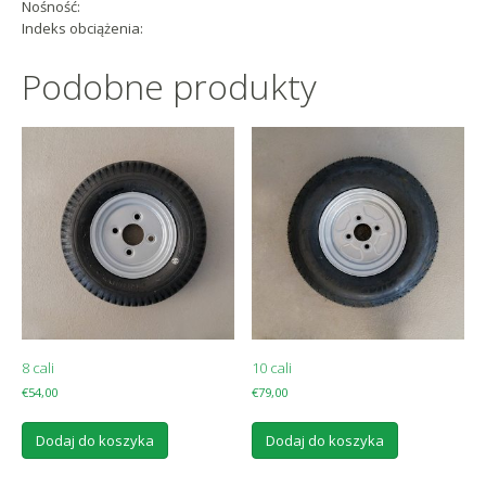
Nośność:
Indeks obciążenia:
Podobne produkty
8 cali
10 cali
€
54,00
€
79,00
Dodaj do koszyka
Dodaj do koszyka