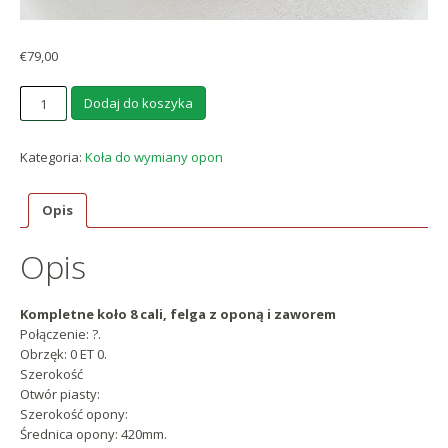
€
79,00
ilość
Dodaj do koszyka
6,5x8
Cali
Kategoria:
Koła do wymiany opon
Opis
Opis
Kompletne koło 8 cali, felga z oponą i zaworem
Połączenie: ?.
Obrzęk: 0 ET 0.
Szerokość
Otwór piasty:
Szerokość opony:
Średnica opony: 420mm.