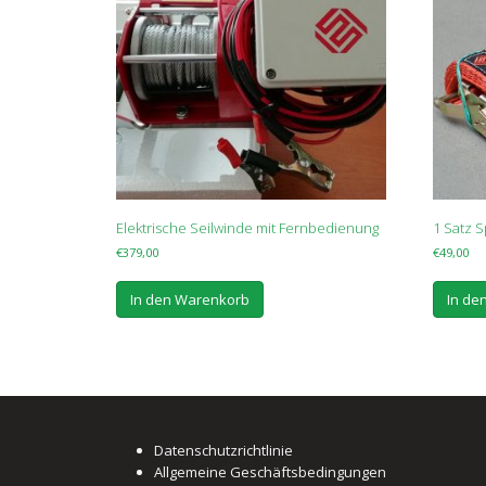
Elektrische Seilwinde mit Fernbedienung
1 Satz 
€
379,00
€
49,00
In den Warenkorb
In de
Datenschutzrichtlinie
Allgemeine Geschäftsbedingungen