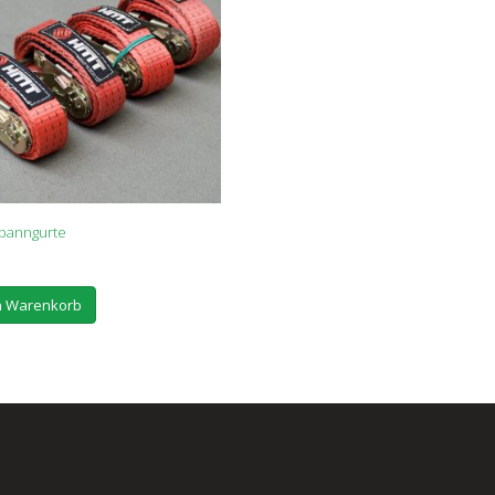
Spanngurte
n Warenkorb