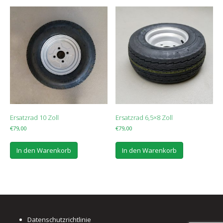
Ersatzrad 10 Zoll
Ersatzrad 6,5×8 Zoll
€
79,00
€
79,00
In den Warenkorb
In den Warenkorb
Datenschutzrichtlinie