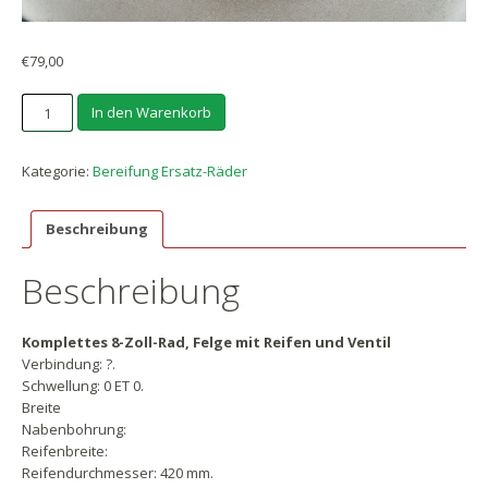
€
79,00
Ersatzrad
In den Warenkorb
6,5x8
Zoll
Menge
Kategorie:
Bereifung Ersatz-Räder
Beschreibung
Beschreibung
Komplettes 8-Zoll-Rad, Felge mit Reifen und Ventil
Verbindung: ?.
Schwellung: 0 ET 0.
Breite
Nabenbohrung:
Reifenbreite:
Reifendurchmesser: 420 mm.